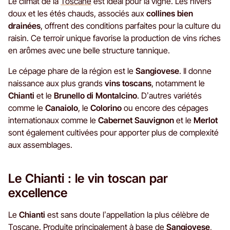
Le climat de la
Toscane
est idéal pour la vigne. Les hivers
doux et les étés chauds, associés aux
collines bien
drainées
, offrent des conditions parfaites pour la culture du
raisin. Ce terroir unique favorise la production de vins riches
en arômes avec une belle structure tannique.
Le cépage phare de la région est le
Sangiovese
. Il donne
naissance aux plus grands
vins toscans
, notamment le
Chianti
et le
Brunello di Montalcino
. D’autres variétés
comme le
Canaiolo
, le
Colorino
ou encore des cépages
internationaux comme le
Cabernet Sauvignon
et le
Merlot
sont également cultivées pour apporter plus de complexité
aux assemblages.
Le Chianti : le vin toscan par
excellence
Le
Chianti
est sans doute l’appellation la plus célèbre de
Toscane. Produite principalement à base de
Sangiovese
,