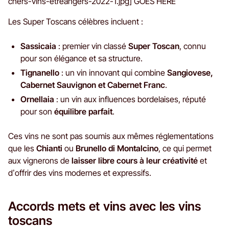
chers-vins-etreangers-2022-1.jpg] GOES HERE
Les Super Toscans célèbres incluent :
Sassicaia
: premier vin classé
Super Toscan
, connu
pour son élégance et sa structure.
Tignanello
: un vin innovant qui combine
Sangiovese,
Cabernet Sauvignon et Cabernet Franc
.
Ornellaia
: un vin aux influences bordelaises, réputé
pour son
équilibre parfait
.
Ces vins ne sont pas soumis aux mêmes réglementations
que les
Chianti
ou
Brunello di Montalcino
, ce qui permet
aux vignerons de
laisser libre cours à leur créativité
et
d’offrir des vins modernes et expressifs.
Accords mets et vins avec les vins
toscans