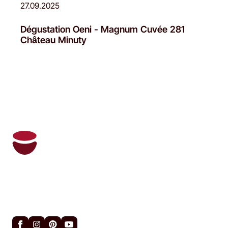
27.09.2025
Dégustation Oeni - Magnum Cuvée 281
Château Minuty
Oeni et son son sommelier personnel gère
votre cave à vin et vous recommande les
bons vins au bon moment.