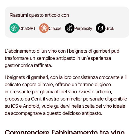
Riassumi questo articolo con
ChatGPT
Claude
Perplexity
Grok
L’abbinamento di un vino con i beignets di gamberi può
trasformare un semplice antipasto in un’esperienza
gastronomica raffinata.
I beignets di gamberi, con la loro consistenza croccante e il
delicato sapore di mare, offrono un terreno di gioco
interessante per gli amanti del vino. Questo articolo,
proposto da
Oeni
, il vostro sommelier personale disponibile
su
iOS
e
Android
, vuole guidarvi nella scelta del vino ideale
da accompagnare a questo delizioso antipasto.
Comprendere l’abbinamento tra vino