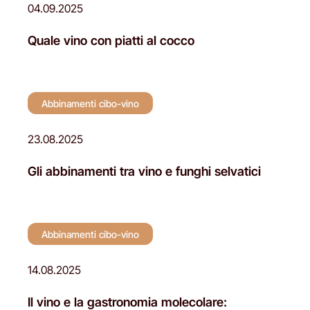
04.09.2025
Quale vino con piatti al cocco
Abbinamenti cibo-vino
23.08.2025
Gli abbinamenti tra vino e funghi selvatici
Abbinamenti cibo-vino
14.08.2025
Il vino e la gastronomia molecolare: