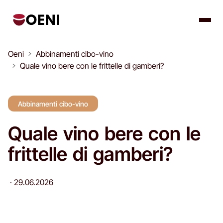
Oeni
Abbinamenti cibo-vino
Quale vino bere con le frittelle di gamberi?
Abbinamenti cibo-vino
Quale vino bere con le
frittelle di gamberi?
·
29.06.2026