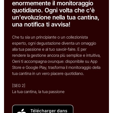
enormemente il monitoraggio
quotidiano. Ogni volta che c'è
un'evoluzione nella tua cantina,
una notifica ti avvisa!
Che tu sia un principiante o un collezionista
esperto, ogni degustazione diventa un omaggio
alla tua passione e al tuo savoir-faire. E per
rendere la gestione ancora più semplice e intuitiva,
Oeni ti accompagna ovunque: disponibile su App
Store e Google Play, trasforma il monitoraggio della
tua cantina in un vero piacere quotidiano.
[SEG 2]
La tua cantina, la tua passione