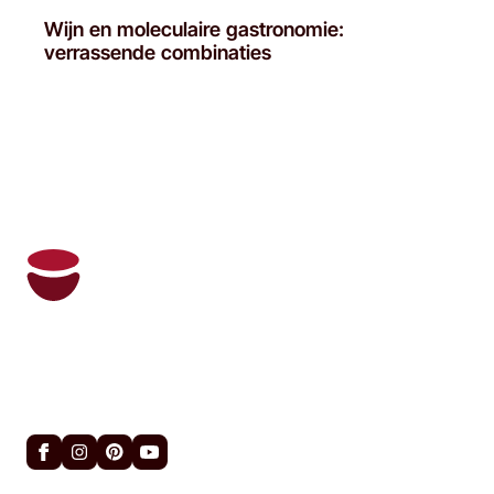
Wijn en moleculaire gastronomie:
verrassende combinaties
Oeni en zijn persoonlijke sommelier beheren
uw wijnkelder en bevelen u de juiste wijnen
op het juiste moment aan.
Handige links