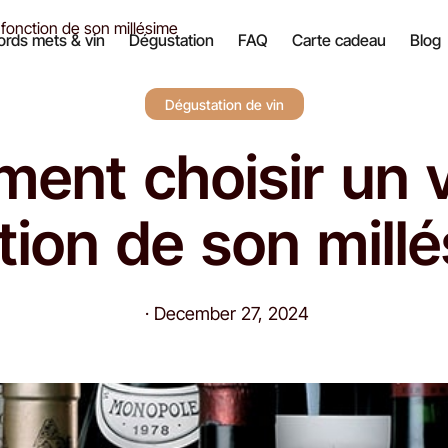
fonction de son millésime
rds mets & vin
Dégustation
FAQ
Carte cadeau
Blog
Dégustation de vin
ent choisir un v
tion de son mill
·
December 27, 2024