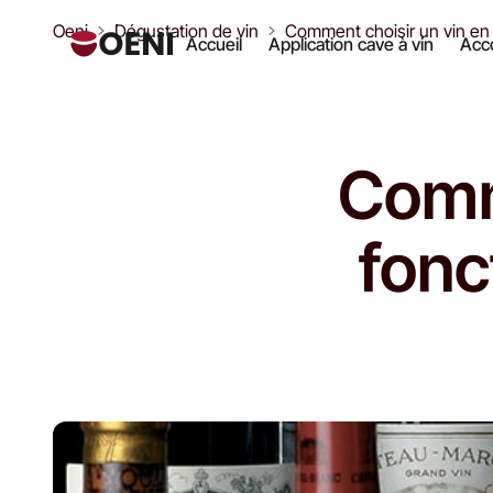
Oeni
Dégustation de vin
Comment choisir un vin en 
Accueil
Application cave à vin
Acco
Comm
fonc