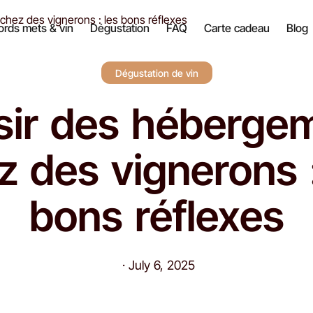
hez des vignerons : les bons réflexes
rds mets & vin
Dégustation
FAQ
Carte cadeau
Blog
Dégustation de vin
sir des héberge
z des vignerons :
bons réflexes
·
July 6, 2025