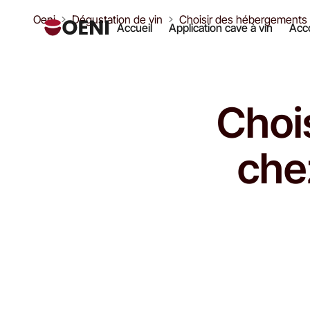
Oeni
Dégustation de vin
Choisir des hébergements c
Accueil
Application cave à vin
Acco
Choi
che