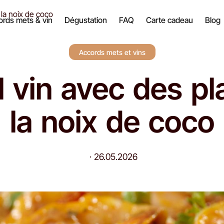
 la noix de coco
rds mets & vin
Dégustation
FAQ
Carte cadeau
Blog
Accords mets et vins
 vin avec des pl
la noix de coco
·
26.05.2026