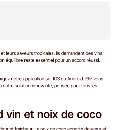
et leurs saveurs tropicales. Ils demandent des vins
on équilibre reste essentiel pour un accord réussi.
hargez notre application sur
IOS
ou
Android
. Elle vous
'à notre solution innovante, pensée pour tous les
d vin et noix de coco
deur et fraîcheur. La noix de coco apporte douceur et