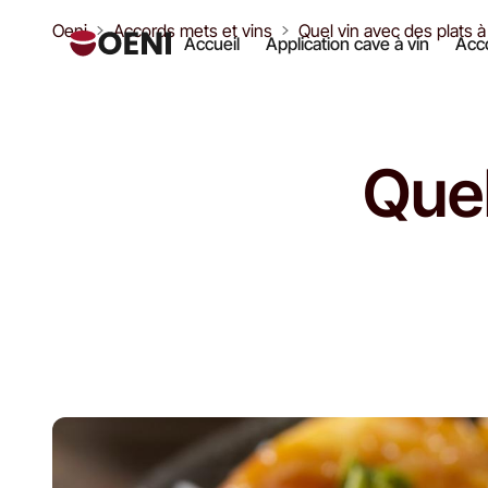
Oeni
Accords mets et vins
Quel vin avec des plats à
Accueil
Application cave à vin
Acco
Quel