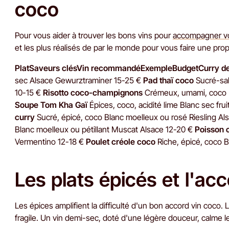
coco
Pour vous aider à trouver les bons vins pour
accompagner vo
et les plus réalisés de par le monde pour vous faire une prop
PlatSaveurs clésVin recommandéExempleBudgetCurry de
sec Alsace Gewurztraminer 15-25 €
Pad thaï coco
Sucré-sal
10-15 €
Risotto coco-champignons
Crémeux, umami, coco 
Soupe Tom Kha Gaï
Épices, coco, acidité lime Blanc sec fru
curry
Sucré, épicé, coco Blanc moelleux ou rosé Riesling Al
Blanc moelleux ou pétillant Muscat Alsace 12-20 €
Poisson 
Vermentino 12-18 €
Poulet créole coco
Riche, épicé, coco B
Les plats épicés et l'ac
Les épices amplifient la difficulté d'un bon accord vin coco
fragile. Un vin demi-sec, doté d'une légère douceur, calme l