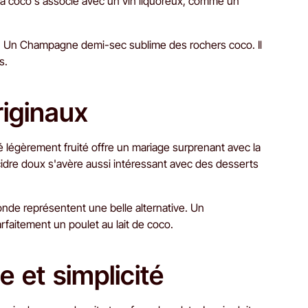
tta coco s'associe avec un vin liquoreux, comme un
. Un Champagne demi-sec sublime des rochers coco. Il
s.
riginaux
 légèrement fruité offre un mariage surprenant avec la
cidre doux s'avère aussi intéressant avec des desserts
de représentent une belle alternative. Un
aitement un poulet au lait de coco.
e et simplicité