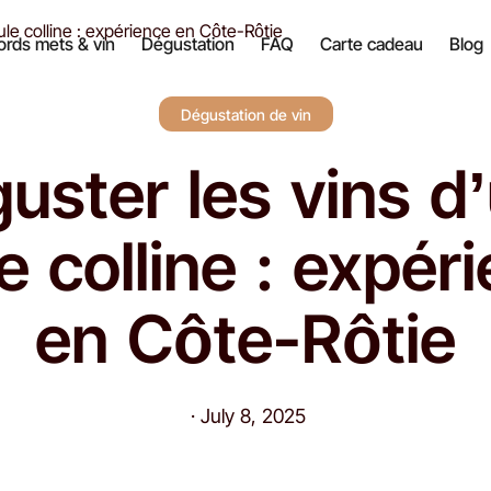
le colline : expérience en Côte-Rôtie
rds mets & vin
Dégustation
FAQ
Carte cadeau
Blog
Dégustation de vin
uster les vins d
e colline : expér
en Côte-Rôtie
·
July 8, 2025