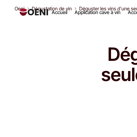
Oeni
Dégustation de vin
Déguster les vins d’une seu
Accueil
Application cave à vin
Acco
Dég
seul