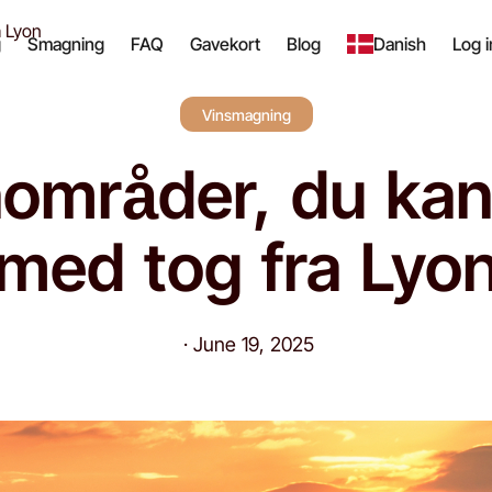
a Lyon
g
Smagning
FAQ
Gavekort
Blog
Danish
Log 
Vinsmagning
nområder, du kan
med tog fra Lyo
·
June 19, 2025