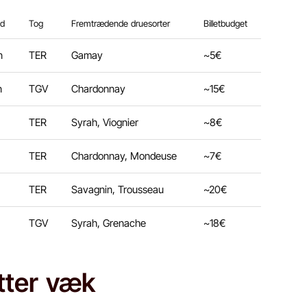
ed
Tog
Fremtrædende druesorter
Billetbudget
n
TER
Gamay
~5€
n
TGV
Chardonnay
~15€
TER
Syrah, Viognier
~8€
TER
Chardonnay, Mondeuse
~7€
TER
Savagnin, Trousseau
~20€
TGV
Syrah, Grenache
~18€
tter væk