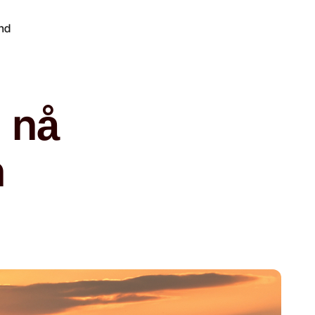
ind
 nå
n