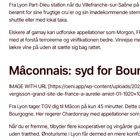
Fra Lyon Part-Dieu station når du Villefranche-sur-Saône på 
berømt for sine frugtige cru’er og sin imødekommende stemn
shuttle eller med lokal taxa.
Elskere af gamay kan udforske appellationer som Morgon, Fle
med at forstå terroirerne og vinifikationen bedre. Vinrejse m
lækre vine på uden at sætte sig bag rattet.
Mâconnais: syd for Bou
IMAGE WITH URL [https://oeni.app/wp-content/uploads/20
vergisson-grand-site-de-france-a-aurelie-amiot-01-1920
Fra Lyon tager TGV dig til Mâcon på kun 45 minutter. Dette 
Bourgogne. Her regerer Chardonnay med appellationer som M
Når du er fremme, tilbyder flere kooperativer og vingårde 
uden træthed. Ønoturisme i Lyon får dermed en mere komfor