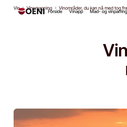
Vin
Vinsmagning
Vinområder, du kan nå med tog fr
Forside
Vinapp
Mad- og vinparrin
Vi