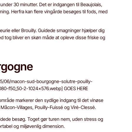
under 30 minutter. Det er indgangen til Beaujolais,
ing. Herfra kan flere vingårde besøges til fods, med
urie eller Brouilly. Guidede smagninger hjælper dig
ed tog bliver en skøn måde at opleve disse friske og
rgogne
25/06/macon-sud-bourgogne-solutre-pouilly-
x1080-f50_50-2-1024x576.webp] GOES HERE
område markerer den sydlige indgang til det vinøse
âcon-Villages, Pouilly-Fuissé og Viré-Clessé.
guidede besøg. Toget gør turen nem, uden stress og
tabel og miljøvenlig dimension.