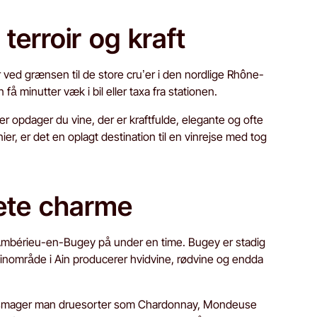
terroir og kraft
ved grænsen til de store cru’er i den nordlige Rhône-
å minutter væk i bil eller taxa fra stationen.
er opdager du vine, der er kraftfulde, elegante og ofte
ier, er det en oplagt destination til en vinrejse med tog
rete charme
il Ambérieu-en-Bugey på under en time. Bugey er stadig
 vinområde i Ain producerer hvidvine, rødvine og endda
r smager man druesorter som Chardonnay, Mondeuse