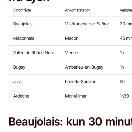
Vinområde
Ankomststation
Varigh
Beaujolais
Villefranche-sur-Saône
30 mi
Mâconnais
Mâcon
45 mi
Vallée du Rhône Nord
Vienne
1h
Bugey
Ambérieu-en-Bugey
1h
Jura
Lons-le-Saunier
2h
Ardèche
Montélimar
1h30
Beaujolais: kun 30 minu