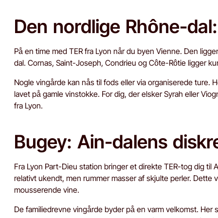
Den nordlige Rhône-dal: 
På en time med TER fra Lyon når du byen Vienne. Den ligger 
dal. Cornas, Saint-Joseph, Condrieu og Côte-Rôtie ligger kun f
Nogle vingårde kan nås til fods eller via organiserede ture. H
lavet på gamle vinstokke. For dig, der elsker Syrah eller Viogn
fra Lyon.
Bugey: Ain-dalens disk
Fra Lyon Part-Dieu station bringer et direkte TER-tog dig t
relativt ukendt, men rummer masser af skjulte perler. Dette
mousserende vine.
De familiedrevne vingårde byder på en varm velkomst. He