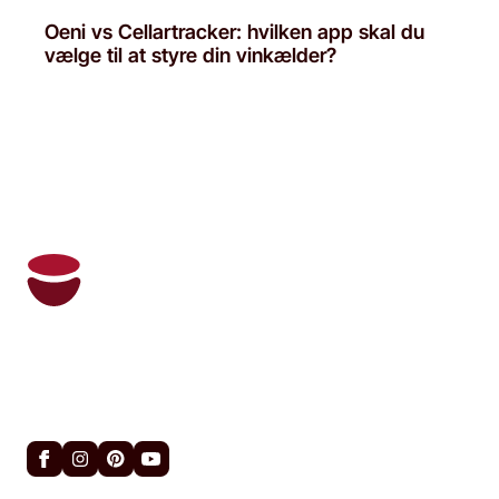
Oeni vs Cellartracker: hvilken app skal du
vælge til at styre din vinkælder?
Oeni og din personlige sommelier
administrerer din vinkælder og anbefaler de
rette vine på det rette tidspunkt.
Nyttige links