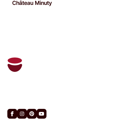
Château Minuty
Oeni et son son sommelier personnel gère
votre cave à vin et vous recommande les
bons vins au bon moment.
Liens utiles