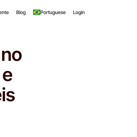
ente
Blog
Portuguese
Login
 no
 e
is