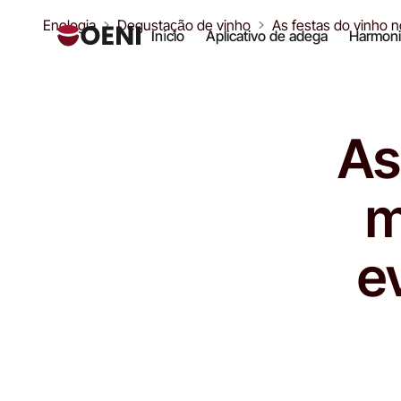
Enologia
Degustação de vinho
As festas do vinho 
Início
Aplicativo de adega
Harmoni
As
m
e