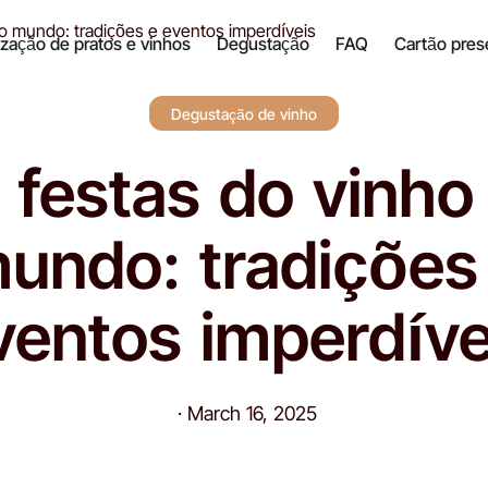
no mundo: tradições e eventos imperdíveis
zação de pratos e vinhos
Degustação
FAQ
Cartão pres
Degustação de vinho
 festas do vinho
undo: tradições
ventos imperdíve
·
March 16, 2025