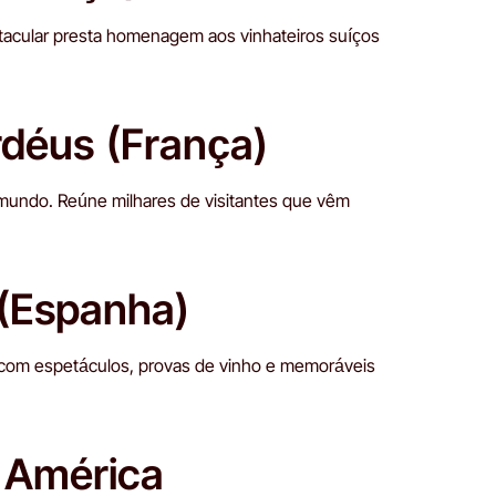
etacular presta homenagem aos vinhateiros suíços
rdéus (França)
undo. Reúne milhares de visitantes que vêm
 (Espanha)
s com espetáculos, provas de vinho e memoráveis
a América