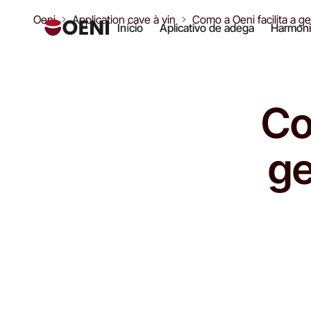
Oeni
Application cave à vin
Como a Oeni facilita a 
Início
Aplicativo de adega
Harmoni
Co
ge