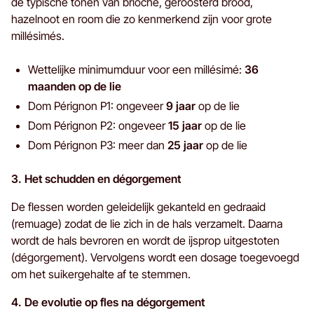
de typische tonen van brioche, geroosterd brood,
hazelnoot en room die zo kenmerkend zijn voor grote
millésimés.
Wettelijke minimumduur voor een millésimé:
36
maanden op de lie
Dom Pérignon P1: ongeveer
9 jaar
op de lie
Dom Pérignon P2: ongeveer
15 jaar
op de lie
Dom Pérignon P3: meer dan
25 jaar
op de lie
3. Het schudden en dégorgement
De flessen worden geleidelijk gekanteld en gedraaid
(remuage) zodat de lie zich in de hals verzamelt. Daarna
wordt de hals bevroren en wordt de ijsprop uitgestoten
(dégorgement). Vervolgens wordt een dosage toegevoegd
om het suikergehalte af te stemmen.
4. De evolutie op fles na dégorgement