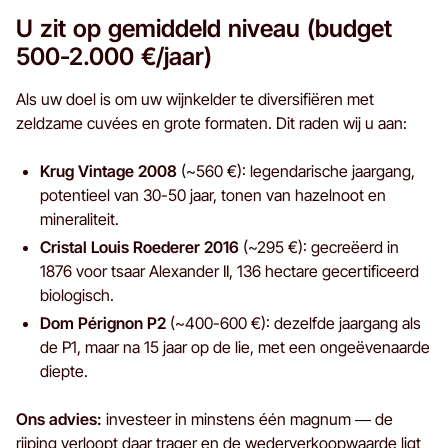
U zit op gemiddeld niveau (budget
500-2.000 €/jaar)
Als uw doel is om uw wijnkelder te diversifiëren met
zeldzame cuvées en grote formaten. Dit raden wij u aan:
Krug Vintage 2008
(~560 €): legendarische jaargang,
potentieel van 30-50 jaar, tonen van hazelnoot en
mineraliteit.
Cristal Louis Roederer 2016
(~295 €): gecreëerd in
1876 voor tsaar Alexander II, 136 hectare gecertificeerd
biologisch.
Dom Pérignon P2
(~400-600 €): dezelfde jaargang als
de P1, maar na 15 jaar op de lie, met een ongeëvenaarde
diepte.
Ons advies:
investeer in minstens één magnum — de
rijping verloopt daar trager en de wederverkoopwaarde ligt