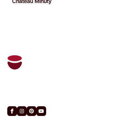
Château Minuty
Oeni en zijn persoonlijke sommelier beheren
uw wijnkelder en bevelen u de juiste wijnen
op het juiste moment aan.
Handige links
Privacybeleid