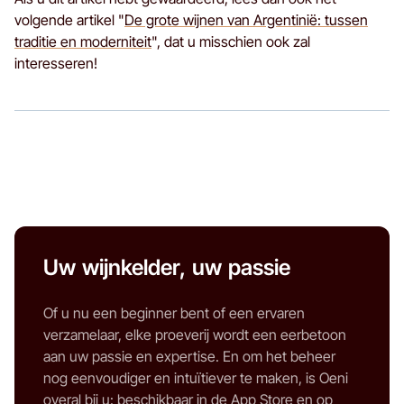
volgende artikel "
De grote wijnen van Argentinië: tussen
traditie en moderniteit
", dat u misschien ook zal
interesseren!
Uw wijnkelder, uw passie
Of u nu een beginner bent of een ervaren
verzamelaar, elke proeverij wordt een eerbetoon
aan uw passie en expertise. En om het beheer
nog eenvoudiger en intuïtiever te maken, is Oeni
overal bij u: beschikbaar in de App Store en op