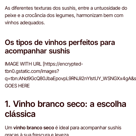
As diferentes texturas dos sushis, entre a untuosidade do
peixe e a crocância dos legumes, harmonizam bem com
vinhos adequados.
Os tipos de vinhos perfeitos para
acompanhar sushis
IMAGE WITH URL [https://encrypted-
tbn0.gstatic.com/images?
q=tbn:ANd9GcQ80JbaEpovpL9RNJil2nYIstUY_WSNGXx4gA&s
GOES HERE
1. Vinho branco seco: a escolha
clássica
Um
vinho branco seco
é ideal para acompanhar sushis
graças à sua frescura e leveza.